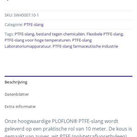
SKU:
SW45007.10-1
Categorie:
PTFE-slang
Tags:
PTFE-slang, bestand tegen chemicaliën
,
Flexibele PTFE-slang
,
PTFE-slang voor hoge temperaturen
,
PTFE-slang
Laboratoriumapparatuur
,
PTFE-slang farmaceutische industrie
Beschrijving
Datenblätter
Extra informatie
Onze hoogwaardige PLOFLON® PTFE-slang wordt
geleverd op een praktische rol van 10 meter. De kous is
gemaakt van zuiver, wit PTFE (polytetrafluorethyleen)