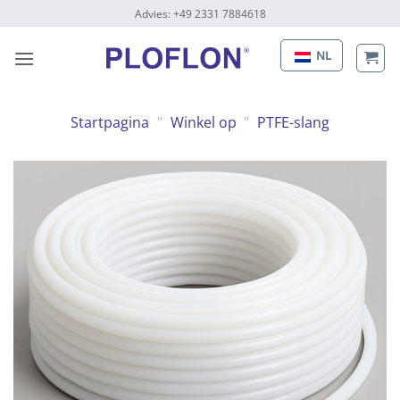
Naar
Advies: +49 2331 7884618
inhoud
gaan
NL
Startpagina
"
Winkel op
"
PTFE-slang