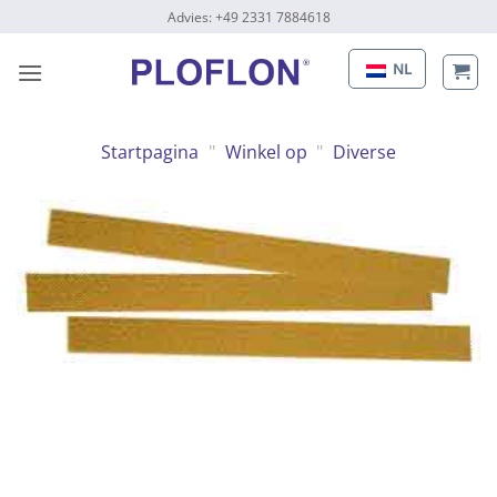
Naar
Advies: +49 2331 7884618
inhoud
gaan
NL
Startpagina
"
Winkel op
"
Diverse