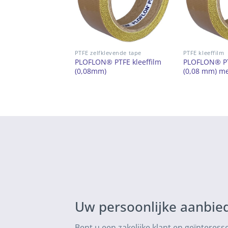
PTFE zelfklevende tape
PTFE kleeffilm
PLOFLON® PTFE kleeffilm
PLOFLON® PTF
(0,08mm)
(0,08 mm) me
Uw persoonlijke aanbied
Bent u een zakelijke klant en geïnteres