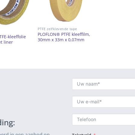
PTFE zelfklevende tape
PLOFLON® PTFE kleeffilm,
E-kleeffolie
30mm x 33m x 0,07mm
t liner
ing:
seerd in een aanbod op