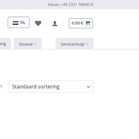
Advies: +49 2331 7884618
NL
0,00
€
ang
Diverse
Service/Hulp
n