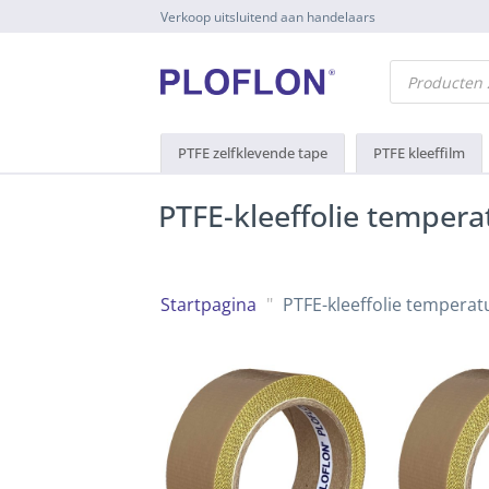
Naar
Verkoop uitsluitend aan handelaars
inhoud
gaan
Producten
zoeken
PTFE zelfklevende tape
PTFE kleeffilm
PTFE-kleeffolie tempera
Startpagina
"
PTFE-kleeffolie temperat