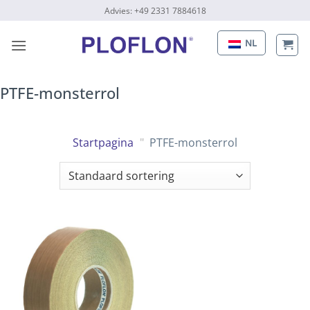
Naar
Advies: +49 2331 7884618
inhoud
gaan
NL
PTFE-monsterrol
Startpagina
"
PTFE-monsterrol