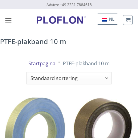
Naar
Advies: +49 2331 7884618
inhoud
gaan
NL
PTFE-plakband 10 m
Startpagina
"
PTFE-plakband 10 m