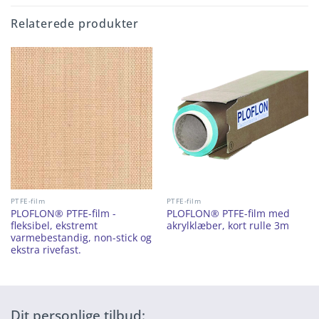
Relaterede produkter
PTFE-film
PTFE-film
PLOFLON® PTFE-film -
PLOFLON® PTFE-film med
fleksibel, ekstremt
akrylklæber, kort rulle 3m
varmebestandig, non-stick og
ekstra rivefast.
Dit personlige tilbud: