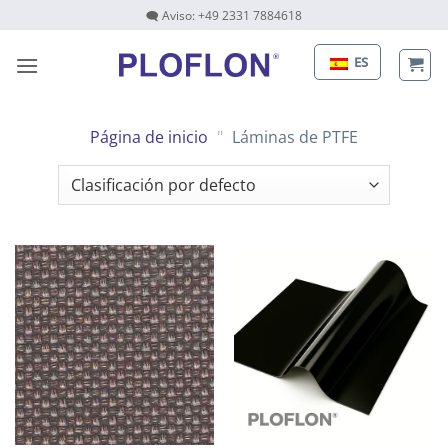
Saltar
🗨 Aviso: +49 2331 7884618
al
contenido
ES
Página de inicio
"
Láminas de PTFE