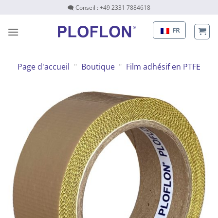
Passer
🗨 Conseil : +49 2331 7884618
au
contenu
FR
Page d'accueil
"
Boutique
"
Film adhésif en PTFE