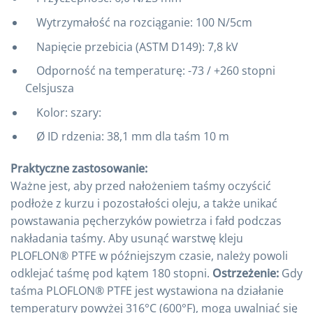
Wytrzymałość na rozciąganie: 100 N/5cm
Napięcie przebicia (ASTM D149): 7,8 kV
Odporność na temperaturę: -73 / +260 stopni
Celsjusza
Kolor: szary:
Ø ID rdzenia: 38,1 mm dla taśm 10 m
Praktyczne zastosowanie:
Ważne jest, aby przed nałożeniem taśmy oczyścić
podłoże z kurzu i pozostałości oleju, a także unikać
powstawania pęcherzyków powietrza i fałd podczas
nakładania taśmy. Aby usunąć warstwę kleju
PLOFLON® PTFE w późniejszym czasie, należy powoli
odklejać taśmę pod kątem 180 stopni.
Ostrzeżenie:
Gdy
taśma PLOFLON® PTFE jest wystawiona na działanie
temperatury powyżej 316°C (600°F), mogą uwalniać się