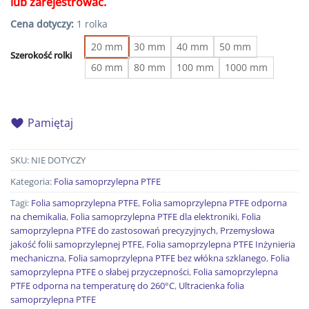
lub zarejestrować.
Cena dotyczy:
1 rolka
20 mm
30 mm
40 mm
50 mm
Szerokość rolki
60 mm
80 mm
100 mm
1000 mm
Pamiętaj
SKU:
NIE DOTYCZY
Kategoria:
Folia samoprzylepna PTFE
Tagi:
Folia samoprzylepna PTFE
,
Folia samoprzylepna PTFE odporna
na chemikalia
,
Folia samoprzylepna PTFE dla elektroniki
,
Folia
samoprzylepna PTFE do zastosowań precyzyjnych
,
Przemysłowa
jakość folii samoprzylepnej PTFE
,
Folia samoprzylepna PTFE Inżynieria
mechaniczna
,
Folia samoprzylepna PTFE bez włókna szklanego
,
Folia
samoprzylepna PTFE o słabej przyczepności
,
Folia samoprzylepna
PTFE odporna na temperaturę do 260°C
,
Ultracienka folia
samoprzylepna PTFE