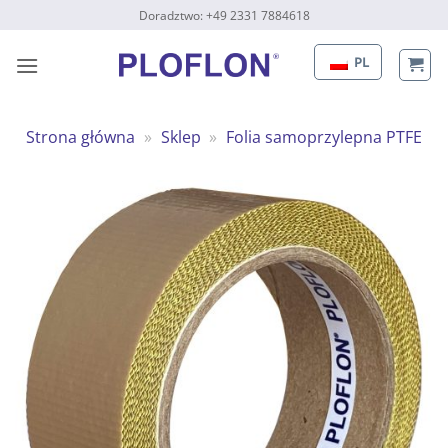
Przewiń
Doradztwo: +49 2331 7884618
do
zawartości
PL
Strona główna
»
Sklep
»
Folia samoprzylepna PTFE