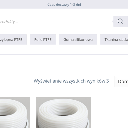
Czas dostawy 1-3 dni
rzylepna PTFE
Folie PTFE
Guma silikonowa
Tkanina siat
Wyświetlanie wszystkich wyników 3