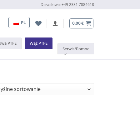
Doradztwo: +49 2331 7884618
PL
0,00
€
kowa PTFE
Wąż PTFE
Serwis/Pomoc