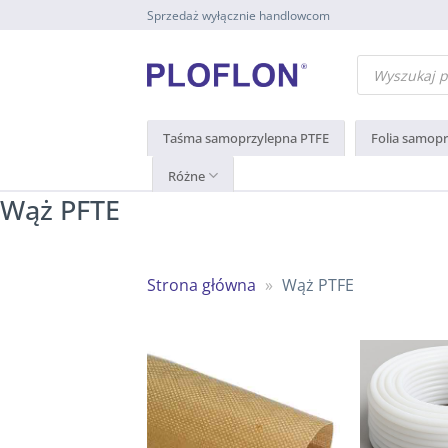
Przewiń
Sprzedaż wyłącznie handlowcom
do
zawartości
Wyszukiwarka
produktów
Taśma samoprzylepna PTFE
Folia samop
Różne
Wąż PFTE
Strona główna
»
Wąż PTFE