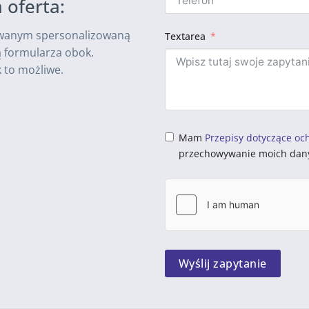
 oferta:
owanym spersonalizowaną
Textarea
ą formularza obok.
k to możliwe.
Mam
Przepisy dotyczące oc
przechowywanie moich dany
Wyślij zapytanie