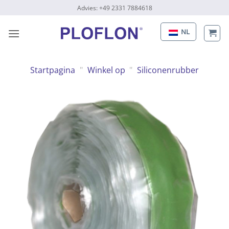
Naar
Advies: +49 2331 7884618
inhoud
gaan
NL
Startpagina
"
Winkel op
"
Siliconenrubber