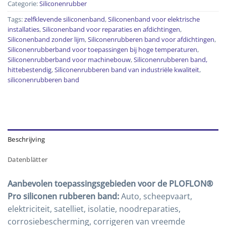
Categorie:
Siliconenrubber
Tags:
zelfklevende siliconenband
,
Siliconenband voor elektrische
installaties
,
Siliconenband voor reparaties en afdichtingen
,
Siliconenband zonder lijm
,
Siliconenrubberen band voor afdichtingen
,
Siliconenrubberband voor toepassingen bij hoge temperaturen
,
Siliconenrubberband voor machinebouw
,
Siliconenrubberen band,
hittebestendig
,
Siliconenrubberen band van industriële kwaliteit
,
siliconenrubberen band
Beschrijving
Datenblätter
Aanbevolen toepassingsgebieden voor de PLOFLON®
Pro siliconen rubberen band:
Auto, scheepvaart,
elektriciteit, satelliet, isolatie, noodreparaties,
corrosiebescherming, corrigeren van vreemde