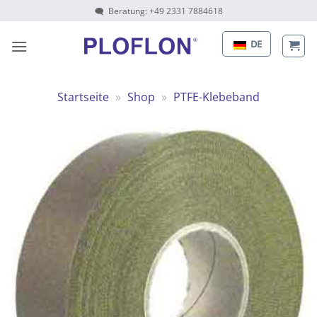
Zum
🗨 Beratung: +49 2331 7884618
Inhalt
springen
DE
Startseite
»
Shop
»
PTFE-Klebeband