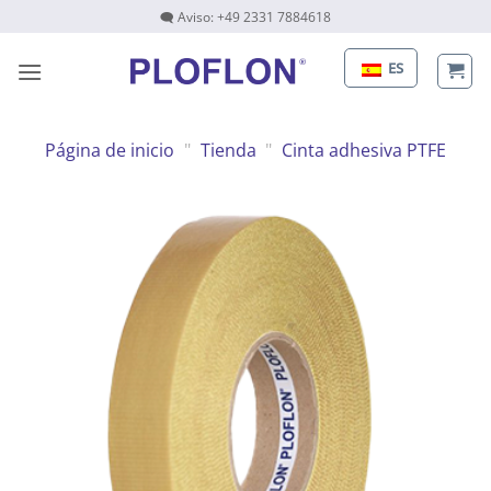
Saltar
🗨 Aviso: +49 2331 7884618
al
contenido
ES
Página de inicio
"
Tienda
"
Cinta adhesiva PTFE